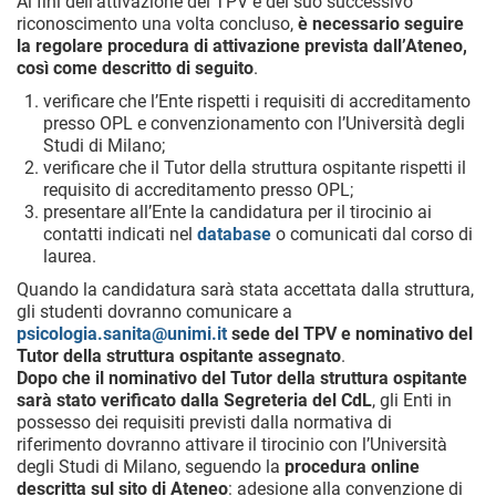
Ai fini dell’attivazione del TPV e del suo successivo
riconoscimento una volta concluso,
è necessario seguire
la regolare procedura di attivazione prevista dall’Ateneo,
così come descritto di seguito
.
verificare che l’Ente rispetti i requisiti di accreditamento
presso OPL e convenzionamento con l’Università degli
Studi di Milano;
verificare che il Tutor della struttura ospitante rispetti il
requisito di accreditamento presso OPL;
presentare all’Ente la candidatura per il tirocinio ai
contatti indicati nel
database
o comunicati dal corso di
laurea.
Quando la candidatura sarà stata accettata dalla struttura,
gli studenti dovranno comunicare a
psicologia.sanita@unimi.it
sede del TPV e nominativo del
Tutor della struttura ospitante assegnato
.
Dopo che il nominativo del Tutor della struttura ospitante
sarà stato verificato dalla Segreteria del CdL
, gli Enti in
possesso dei requisiti previsti dalla normativa di
riferimento dovranno attivare il tirocinio con l’Università
degli Studi di Milano, seguendo la
procedura online
descritta sul sito di Ateneo
: adesione alla convenzione di