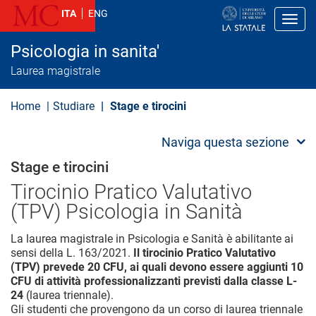
S
ITA
ENG
a
Toggl
l
t
Psicologia in sanita'
a
a
Laurea magistrale
l
c
o
Home
Studiare
Stage e tirocini
n
t
e
Naviga questa sezione
n
u
Stage e tirocini
t
o
Tirocinio Pratico Valutativo
p
(TPV) Psicologia in Sanità
r
i
n
La laurea magistrale in Psicologia e Sanità è abilitante ai
c
sensi della L. 163/2021.
Il tirocinio Pratico Valutativo
i
(TPV) prevede 20 CFU, ai quali devono essere aggiunti 10
p
CFU di attività professionalizzanti previsti dalla classe L-
a
l
24
(laurea triennale).
e
Gli studenti che provengono da un corso di laurea triennale