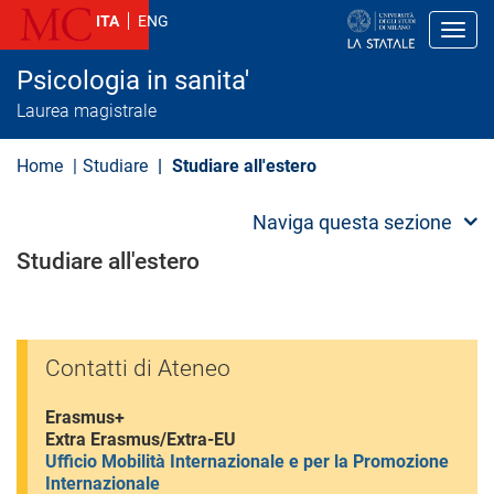
S
ITA
ENG
a
Toggl
l
t
Psicologia in sanita'
a
a
Laurea magistrale
l
c
o
Home
Studiare
Studiare all'estero​
n
t
e
Naviga questa sezione
n
u
Studiare all'estero​
t
o
p
r
i
n
Contatti di Ateneo
c
i
Erasmus+
p
Extra Erasmus/Extra-EU
a
l
Ufficio Mobilità Internazionale e per la Promozione
e
Internazionale