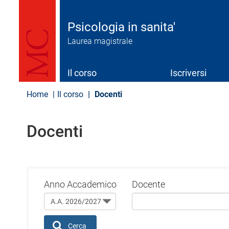
S
a
l
Psicologia in sanita'
t
Laurea magistrale
a
a
l
c
Il corso
Iscriversi
o
n
Home
Il corso
Docenti
t
e
n
Docenti
u
t
o
p
r
i
Anno Accademico
Docente
n
c
i
p
Cerca
a