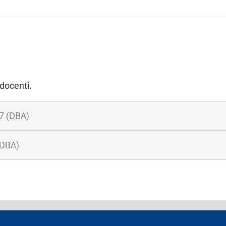
 docenti.
7 (DBA)
(DBA)
 di accessibilità
Privacy e cookies
Cookie settings
Note lega