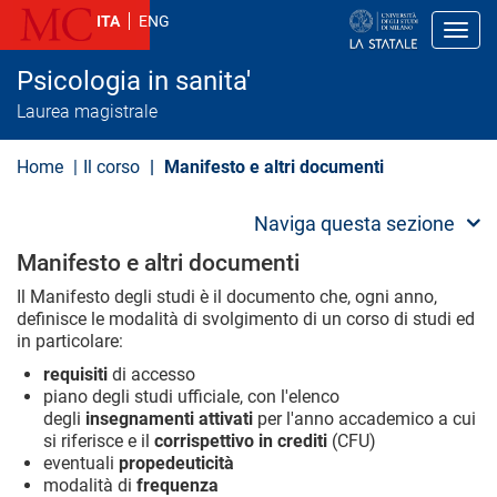
S
ITA
ENG
a
Toggl
l
t
Psicologia in sanita'
a
a
Laurea magistrale
l
c
o
Home
Il corso
Manifesto e altri documenti
n
t
e
Naviga questa sezione
n
u
Manifesto e altri documenti
t
o
Il Manifesto degli studi è il documento che, ogni anno,
p
definisce le modalità di svolgimento di un corso di studi ed
r
in particolare:
i
n
requisiti
di accesso
c
piano degli studi ufficiale, con l'elenco
i
degli
insegnamenti attivati
per l'anno accademico a cui
p
si riferisce e il
corrispettivo in crediti
(CFU)
a
l
eventuali
propedeuticità
e
modalità di
frequenza